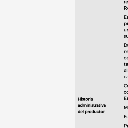
r
R
E
p
u
s
D
m
o
t
e
c
C
c
E
Historia
administrativa
Mu
del productor
F
P