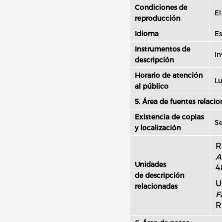
Condiciones de
El
reproducción
Idioma
Es
Instrumentos de
In
descripción
Horario de atención
Lu
al público
5. Área de fuentes relaci
Existencia de copias
Se
y localización
R
A
Unidades
4
de descripción
U
relacionadas
F
R