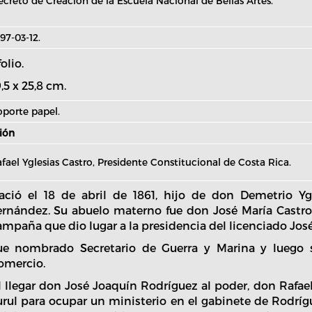
creto de Creación de la Escuela Nacional de Bellas Artes.
97-03-12.
folio.
9,5 x 25,8 cm.
porte papel.
ión
fael Yglesias Castro, Presidente Constitucional de Costa Rica.
ació el 18 de abril de 1861, hijo de don Demetrio Yg
ernández. Su abuelo materno fue don José María Castro 
ampaña que dio lugar a la presidencia del licenciado Jos
ue nombrado Secretario de Guerra y Marina y luego s
omercio.
l llegar don José Joaquín Rodríguez al poder, don Rafael
urul para ocupar un ministerio en el gabinete de Rodrígu