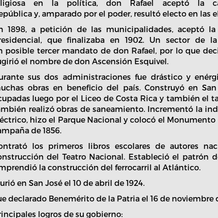
eligiosa en la política, don Rafael aceptó la 
epública y, amparado por el poder, resultó electo en las 
n 1898, a petición de las municipalidades, aceptó l
residencial, que finalizaba en 1902. Un sector de 
n posible tercer mandato de don Rafael, por lo que dec
ugirió el nombre de don Ascensión Esquivel.
urante sus dos administraciones fue drástico y enérg
uchas obras en beneficio del país. Construyó en San J
cupadas luego por el Liceo de Costa Rica y también el 
ambién realizó obras de saneamiento. Incrementó la indu
léctrico, hizo el Parque Nacional y colocó el Monumento 
ampaña de 1856.
ontrató los primeros libros escolares de autores naci
onstrucción del Teatro Nacional. Estableció el patrón
mprendió la construcción del ferrocarril al Atlántico.
rió en San José el 10 de abril de 1924.
ue declarado Benemérito de la Patria el 16 de noviembre d
rincipales logros de su gobierno: