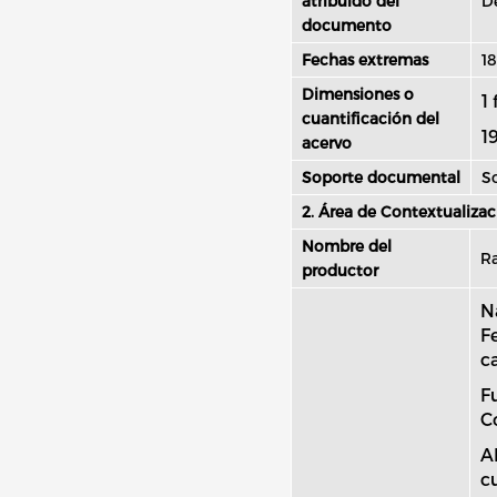
atribuido del
De
documento
Fechas extremas
18
Dimensiones o
1 
cuantificación del
1
acervo
Soporte documental
So
2. Área de Contextualizac
Nombre del
Ra
productor
N
F
c
F
C
A
c