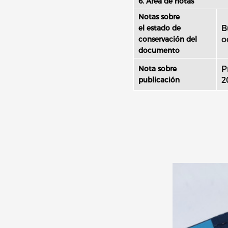
6. Área de notas
Notas sobre
B
el estado de
o
conservación del
documento
P
Nota sobre
2
publicación