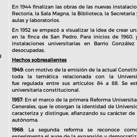
En 1944 finalizan las obras de las nuevas instalaci
Rectoría, la Sala Magna, la Biblioteca, la Secretaría
aulas y laboratorios.
En 1952 se empezó a visualizar la idea de crear un
en la finca de San Pedro. Para inicios de 1960, 
instalaciones universitarias en Barrio Gonzále
desocupadas.
l
Hechos sobresalientes
1949
: con motivo de la emisión de la actual Constit
toda la temática relacionada con la Univer
fue regulada entre sus artículos 84 a 88. Se e
universitaria constitucional.
1957
: En el marco de la primera Reforma Universita
Generales, que le otorgan la identidad de Univers
caracteriza y distingue, afianzando su carácter de
autónoma.
1968
: La segunda reforma se reconoce com
experimenta el auge de la expansión y democratiz