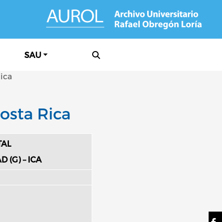
SAU
ica
osta Rica
TAL
D (G) – ICA